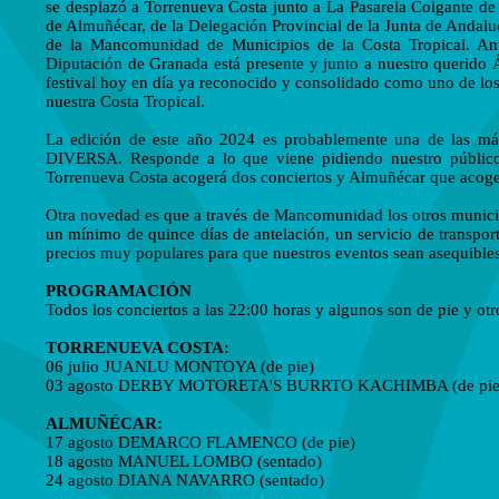
se desplazó a Torrenueva Costa junto a La Pasarela Colgante de J
de Almuñécar, de la Delegación Provincial de la Junta de Andaluc
de la Mancomunidad de Municipios de la Costa Tropical. Ant
Diputación de Granada está presente y junto a nuestro querido 
festival hoy en día ya reconocido y consolidado como uno de lo
nuestra Costa Tropical.
La edición de este año 2024 es probablemente una de las 
DIVERSA. Responde a lo que viene pidiendo nuestro público y
Torrenueva Costa acogerá dos conciertos y Almuñécar que acoger
Otra novedad es que a través de Mancomunidad los otros municipi
un mínimo de quince días de antelación, un servicio de transport
precios muy populares para que nuestros eventos sean asequibles
PROGRAMACIÓN
Todos los conciertos a las 22:00 horas y algunos son de pie y ot
TORRENUEVA COSTA:
06 julio JUANLU MONTOYA (de pie)
03 agosto DERBY MOTORETA'S BURRTO KACHIMBA (de pie
ALMUÑÉCAR:
17 agosto DEMARCO FLAMENCO (de pie)
18 agosto MANUEL LOMBO (sentado)
24 agosto DIANA NAVARRO (sentado)